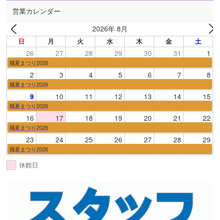
営業カレンダー
2026年 8月
日
月
火
水
木
金
土
26
27
28
29
30
31
1
麺夏まつり2026
2
3
4
5
6
7
8
麺夏まつり2026
9
10
11
12
13
14
15
麺夏まつり2026
16
17
18
19
20
21
22
麺夏まつり2026
23
24
25
26
27
28
29
麺夏まつり2026
休館日